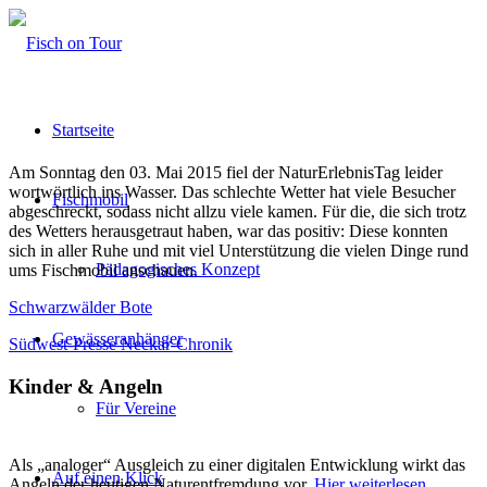
Startseite
Am Sonntag den 03. Mai 2015 fiel der NaturErlebnisTag leider
wortwörtlich ins Wasser. Das schlechte Wetter hat viele Besucher
Fischmobil
abgeschreckt, sodass nicht allzu viele kamen. Für die, die sich trotz
des Wetters herausgetraut haben, war das positiv: Diese konnten
sich in aller Ruhe und mit viel Unterstützung die vielen Dinge rund
Pädagogisches Konzept
ums Fischmobil anschauen.
Schwarzwälder Bote
Gewässeranhänger
Südwest-Presse Neckar-Chronik
Kinder & Angeln
Für Vereine
Als „analoger“ Ausgleich zu einer digitalen Entwicklung wirkt das
Auf einen Klick
Angeln der heutigen Naturentfremdung vor.
Hier weiterlesen..