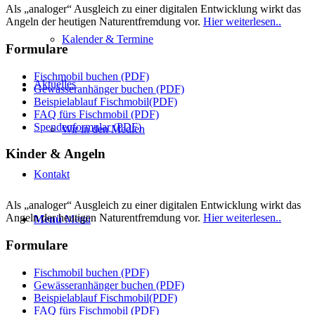
Als „analoger“ Ausgleich zu einer digitalen Entwicklung wirkt das
Angeln der heutigen Naturentfremdung vor.
Hier weiterlesen..
Kalender & Termine
Formulare
Fischmobil buchen (PDF)
Aktuelles
Gewässeranhänger buchen (PDF)
Beispielablauf Fischmobil(PDF)
FAQ fürs Fischmobil (PDF)
Spendenformular (PDF)
Wir in den Medien
Kinder & Angeln
Kontakt
Als „analoger“ Ausgleich zu einer digitalen Entwicklung wirkt das
Angeln der heutigen Naturentfremdung vor.
Hier weiterlesen..
Menü
Menü
Formulare
Fischmobil buchen (PDF)
Gewässeranhänger buchen (PDF)
Beispielablauf Fischmobil(PDF)
FAQ fürs Fischmobil (PDF)