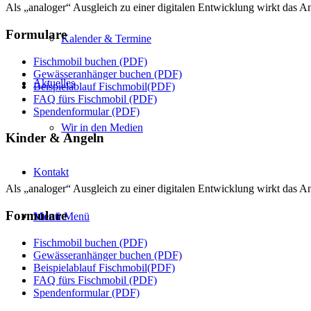
Als „analoger“ Ausgleich zu einer digitalen Entwicklung wirkt das 
Formulare
Kalender & Termine
Fischmobil buchen (PDF)
Gewässeranhänger buchen (PDF)
Aktuelles
Beispielablauf Fischmobil(PDF)
FAQ fürs Fischmobil (PDF)
Spendenformular (PDF)
Wir in den Medien
Kinder & Angeln
Kontakt
Als „analoger“ Ausgleich zu einer digitalen Entwicklung wirkt das 
Formulare
Menü
Menü
Fischmobil buchen (PDF)
Gewässeranhänger buchen (PDF)
Beispielablauf Fischmobil(PDF)
FAQ fürs Fischmobil (PDF)
Spendenformular (PDF)