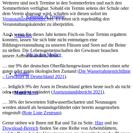
Weiteren sind noch Termine in den Sommerferien und nach den
Sommerferien verfügbar. Sobald ein Termin seitens der Schule oder
dem Verein abgesagt wird, schalten wir diesen sofort im
Kalender & Termine
Veranstaltungskalender
frei. Es lohnt sich regelmäßig den
Veranstaltungskalender zu überprüfen.
Auch wenn Sie dieses Jahr keinen Fisch-on-Tour Termin ergattern
Aktuelles
konnten, lassen Sie sich bitte nicht entmutigen eine
Bildungsveranstaltung zu unseren Flüssen und Seen auf die Beine
zu stellen. Die Lebensgemeinschaften der Gewässer brauchen
Wir in den Medien
unsere Aufmerksamkeit, denn…
… nur 9% der deutschen Oberflächengewässer erreichen einen sehr
guten oder guten ökologischen Zustand (
Die Wasserrahmenrichtlinie
Kontakt
– Gewässer in Deutschland 2021
).
… lediglich 9% der Auen in Deutschland gelten heute noch als nicht
oder nur gering verändert (
Auenzustandsbericht 2021
).
Menü
Menü
… 36% der bewerteten Süßwasserfischarten und Neunaugen
werden aktuell als bestandsgefährdet oder bereits ausgestorben
eingestuft (
Rote Liste Zentrum
).
Gerne stehen wir Ihnen mit Rat und Tat zu Seite.
Hier
und im
Download-Bereich
finden Sie eine Reihe von Arbeitsblättern,