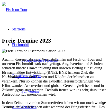
Startseite
Freie Termine 2023
Fischmobil
Auch in diesem Jahr sind Veranstaltungen mit Fisch-on-Tour und
Pädagogisches Konzept
unserem Fischmobil stark nachgefragt. Angelvereine und Schulen
schätzen unsere Umweltbildung und unseren Beitrag zur Bildung
für nachhaltige Entwicklung (BNE). BNE hat zum Ziel, die
Gewässeranhänger
Nachhaltigkeit in den Herzen und Köpfen der Menschen zu
verankern. Nur so können die aktuellen Herausforderungen wie
Klimawandel, Artenverlust und globale Gerechtigkeit heute und in
Zukunft gemeistert werden. Deshalb freuen wir uns sehr, dass unser
Für Vereine
Angebot so gut angenommen wird.
In dem Zeitraum vor den Sommerferien haben wir nur noch wenige
Termine an Wochenenden oder während der Pfingstferien frei. Des
Auf einen Klick