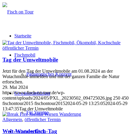
Startseite
öffentlicher Termin
Fischmobil
Tag der Umweltmobile
Jetzt für den Tag der Umweltmobile am 01.08.2024 an der
Pädagogisches Konzept
Wutachmühle anmelden und mit der ganzen Familie die Natur
erforschen.
29. Mai 2024
https://www.fisch-on-tour.de/wp-
Gewässeranhänger
content/uploads/2024/05/PXL_20230502_094725026.jpg
250
450
fischontour2015
fischontour2015
2024-05-29 13:25:05
2024-05-29
13:47:35
Tag der Umweltmobile
Für Vereine
Allgemein
,
öffentlicher Termin
Welt-Wanderfisch-Tag
Auf einen Klick