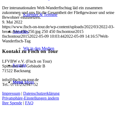
Der interanationalen Welt-Wanderfischtag läd ein zusammen
zukommen und uns für die Gesamtheit der Fließgewässer und seine
Kalender & Termine
Bewohner einzusetzen.
9. Mai 2022
https://www.fisch-on-tour.de/wp-content/uploads/2022/03/2022-03-
break-free-450-250.jpg
250
450
fischontour2015
Aktuelles
fischontour2015
2022-05-09 10:03:44
2022-05-09 14:16:57
Welt-
Wanderfisch-Tag
Wir in den Medien
Kontakt zu Fisch on Tour
LFVBW e.V. (Fisch on Tour)
Kontakt
Spinnerei 48 / Gebäude B
71522 Backnang
info@fisch-on-tour.de
Menü
Menü
Tel.: 0711/252947-52
Impressum
|
Datenschutzerklärung
Privatsphäre-Einstellungen ändern
Ihre Spende
|
FAQ