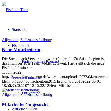
Startseite
Allgemein
,
Stellenausscheibung
Fischmobil
Neue Mitarbeiterin
Die Suche nach Verstärkung war erfolgreich! Zu Saisonbeginn ist
Pädagogisches Konzept
das Fisch-on-Tour Team wieder zu zweit. Hier stellt sich die neue
Fischmobilistin vor.
1. Juni 2022
https://www.fisch-on-tour.de/wp-content/uploads/2022/04/zu-zweit-
Gewässeranhänger
klein.jpg
250
450
fischontour2015
fischontour2015
2022-06-01
18:56:35
2022-07-18 15:32:12
Neue Mitarbeiterin
Für Vereine
Allgemein
,
Stellenausscheibung
Mitarbeiter*in gesucht
Auf einen Klick