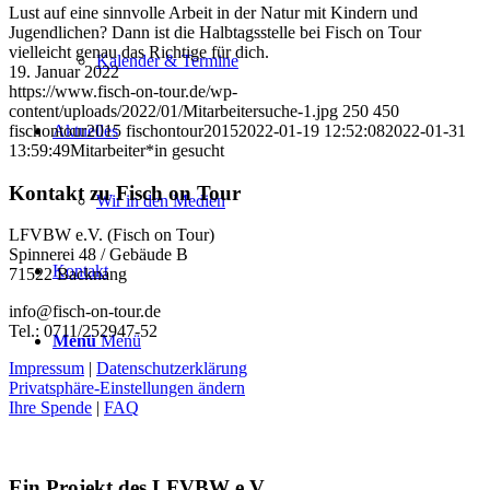
Lust auf eine sinnvolle Arbeit in der Natur mit Kindern und
Jugendlichen? Dann ist die Halbtagsstelle bei Fisch on Tour
vielleicht genau das Richtige für dich.
Kalender & Termine
19. Januar 2022
https://www.fisch-on-tour.de/wp-
content/uploads/2022/01/Mitarbeitersuche-1.jpg
250
450
fischontour2015
fischontour2015
2022-01-19 12:52:08
2022-01-31
Aktuelles
13:59:49
Mitarbeiter*in gesucht
Kontakt zu Fisch on Tour
Wir in den Medien
LFVBW e.V. (Fisch on Tour)
Spinnerei 48 / Gebäude B
Kontakt
71522 Backnang
info@fisch-on-tour.de
Tel.: 0711/252947-52
Menü
Menü
Impressum
|
Datenschutzerklärung
Privatsphäre-Einstellungen ändern
Ihre Spende
|
FAQ
Ein Projekt des LFVBW e.V.