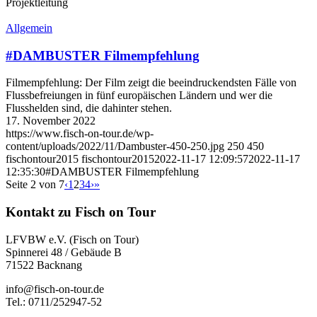
Projektleitung
Allgemein
#DAMBUSTER Filmempfehlung
Filmempfehlung: Der Film zeigt die beeindruckendsten Fälle von
Flussbefreiungen in fünf europäischen Ländern und wer die
Flusshelden sind, die dahinter stehen.
17. November 2022
https://www.fisch-on-tour.de/wp-
content/uploads/2022/11/Dambuster-450-250.jpg
250
450
fischontour2015
fischontour2015
2022-11-17 12:09:57
2022-11-17
12:35:30
#DAMBUSTER Filmempfehlung
Seite 2 von 7
‹
1
2
3
4
›
»
Kontakt zu Fisch on Tour
LFVBW e.V. (Fisch on Tour)
Spinnerei 48 / Gebäude B
71522 Backnang
info@fisch-on-tour.de
Tel.: 0711/252947-52