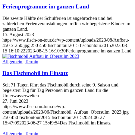
Ferienprogramme im ganzen Land
Die zweite Hälfte der Schulferien ist angebrochen und bei
zahlreichen Ferienveranstaltungen treffen wir begeisterte Kinder im
ganzen Land.
15. August 2023
https://www.fisch-on-tour.de/wp-content/uploads/2023/08/Aufbau-
450-x-250.jpg
250
450
fischontour2015
fischontour2015
2023-08-
15 16:10:22
2023-08-15 16:10:30
Ferienprogramme im ganzen Land
Allgemein
,
Termin
Das Fischmobil im Einsatz
Seit 71 Tagen fährt das Fischmobil durch seine 9. Saison und
begeistert Tag für Tag Personen im ganzen Land für die
Unterwasserwelten.
27. Juni 2023
https://www.fisch-on-tour.de/wp-
content/uploads/2023/06/Fischmobil_Aufbau_Obersulm_2023.jpg
250
450
fischontour2015
fischontour2015
2023-06-27
15:47:09
2023-06-27 15:49:54
Das Fischmobil im Einsatz
Allgemein
,
Termin