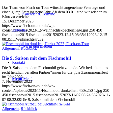
Das Team von Fisch-on-Tour wünscht angenehme Feiertage und
einen guten Start ins neue Jahr. Ab dem 03.01. sind wir wieder im
Kalender & Termine
Büro zu erreichen.
15. Dezember 2023
https://www.fisch-on-tour.de/wp-
content/uploads/2023/12/Weihnachtskoecherfliege.jpg
250
450
Aktuelles
fischontour2015
fischontour2015
2023-12-15 08:35:11
2023-12-15
08:35:11
Weihnachtsgrüße
Wir in den Medien
Allgemein
,
Rückblick
Die 9. Saison mit dem Fischmobil
Kontakt
Die 9. Saison mit dem Fischmobil geht zu ende. Wir bedanken uns
recht herzlich bei allen Partner*innen für die gute Zusammenarbeit
im Jahr 2023.
Menü
Menü
7. November 2023
https://www.fisch-on-tour.de/wp-
content/uploads/2023/11/Fischmobil-dunkelheit-450x250-1.jpg
250
450
fischontour2015
fischontour2015
2023-11-07 08:24:33
2023-11-
07 08:32:09
Die 9. Saison mit dem Fischmobil
M. Seibold
Allgemein
,
Rückblick