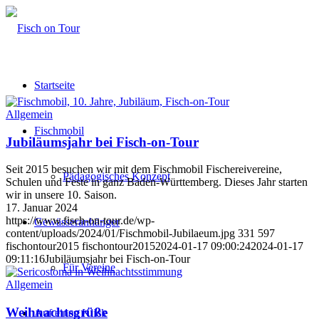
Startseite
Allgemein
Fischmobil
Jubiläumsjahr bei Fisch-on-Tour
Seit 2015 besuchen wir mit dem Fischmobil Fischereivereine,
Pädagogisches Konzept
Schulen und Feste in ganz Baden-Württemberg. Dieses Jahr starten
wir in unsere 10. Saison.
17. Januar 2024
https://www.fisch-on-tour.de/wp-
Gewässeranhänger
content/uploads/2024/01/Fischmobil-Jubilaeum.jpg
331
597
fischontour2015
fischontour2015
2024-01-17 09:00:24
2024-01-17
09:11:16
Jubiläumsjahr bei Fisch-on-Tour
Für Vereine
Allgemein
Weihnachtsgrüße
Auf einen Klick