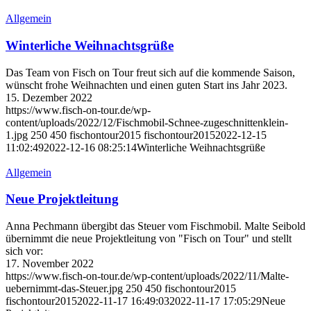
Allgemein
Winterliche Weihnachtsgrüße
Das Team von Fisch on Tour freut sich auf die kommende Saison,
wünscht frohe Weihnachten und einen guten Start ins Jahr 2023.
15. Dezember 2022
https://www.fisch-on-tour.de/wp-
content/uploads/2022/12/Fischmobil-Schnee-zugeschnittenklein-
1.jpg
250
450
fischontour2015
fischontour2015
2022-12-15
11:02:49
2022-12-16 08:25:14
Winterliche Weihnachtsgrüße
Allgemein
Neue Projektleitung
Anna Pechmann übergibt das Steuer vom Fischmobil. Malte Seibold
übernimmt die neue Projektleitung von "Fisch on Tour" und stellt
sich vor:
17. November 2022
https://www.fisch-on-tour.de/wp-content/uploads/2022/11/Malte-
uebernimmt-das-Steuer.jpg
250
450
fischontour2015
fischontour2015
2022-11-17 16:49:03
2022-11-17 17:05:29
Neue